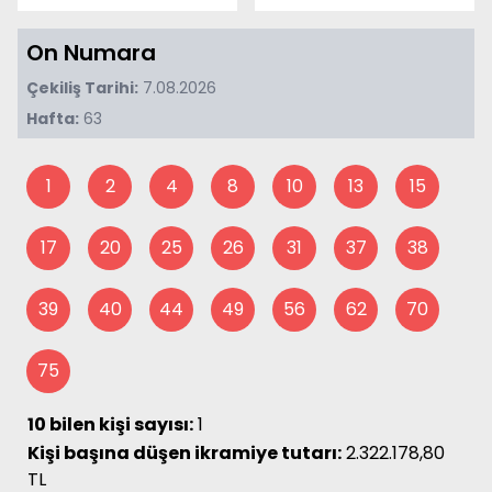
On Numara
Çekiliş Tarihi:
7.08.2026
Hafta:
63
1
2
4
8
10
13
15
17
20
25
26
31
37
38
39
40
44
49
56
62
70
75
10 bilen kişi sayısı:
1
Kişi başına düşen ikramiye tutarı:
2.322.178,80
TL