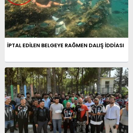
İPTAL EDİLEN BELGEYE RAĞMEN DALIŞ İDDİASI