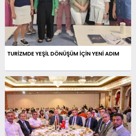
TURİZMDE YEŞİL DÖNÜŞÜM İÇİN YENİ ADIM