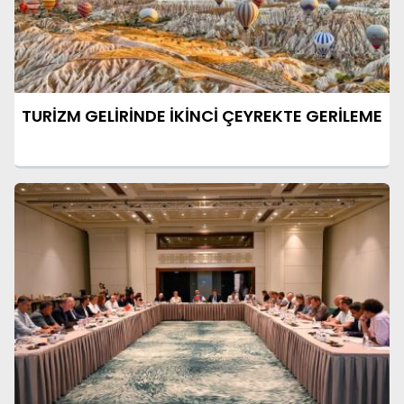
TURİZM GELİRİNDE İKİNCİ ÇEYREKTE GERİLEME