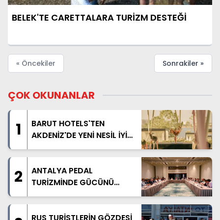
BELEK'TE CARETTALARA TURİZM DESTEĞİ
« Öncekiler
Sonrakiler »
ÇOK OKUNANLAR
BARUT HOTELS'TEN
1
AKDENİZ'DE YENİ NESİL İYİ
YAŞAM DENEYİMİ
ANTALYA PEDAL
2
TURİZMİNDE GÜCÜNÜ
ARTIRIYOR
RUS TURİSTLERİN GÖZDESİ