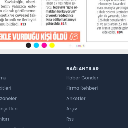
R
BAĞLANTILAR
umu
Haber Gönder
tleri
Firma Rehberi
czaneler
Anketler
nşetleri
Arşiv
ları
Rss