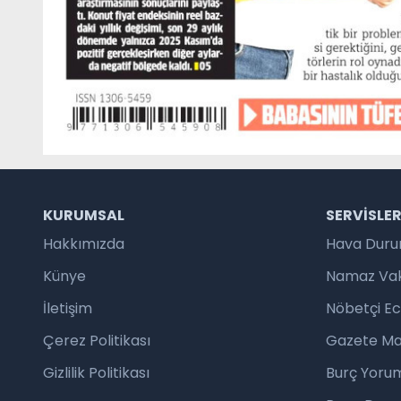
KURUMSAL
SERVISLE
Hakkımızda
Hava Dur
Künye
Namaz Vaki
İletişim
Nöbetçi E
Çerez Politikası
Gazete Ma
Gizlilik Politikası
Burç Yorum