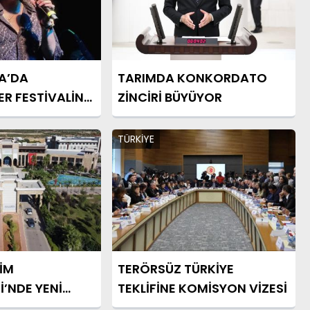
A’DA
TARIMDA KONKORDATO
R FESTİVALİNE
ZİNCİRİ BÜYÜYOR
DU
TÜRKİYE
İM
TERÖRSÜZ TÜRKİYE
İ’NDE YENİ
TEKLİFİNE KOMİSYON VİZESİ