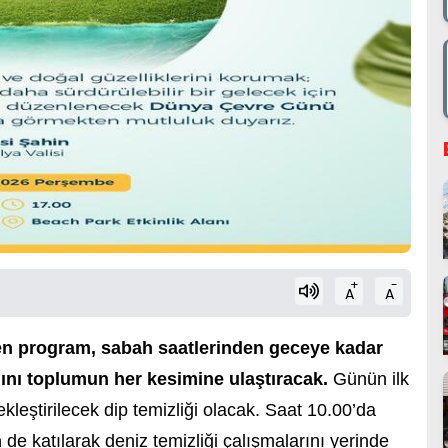
+
-
A
A
en program, sabah saatlerinden geceye kadar
ğını toplumun her kesimine ulaştıracak.
Günün ilk
kleştirilecek dip temizliği olacak. Saat 10.00’da
n
de katılarak deniz temizliği çalışmalarını yerinde