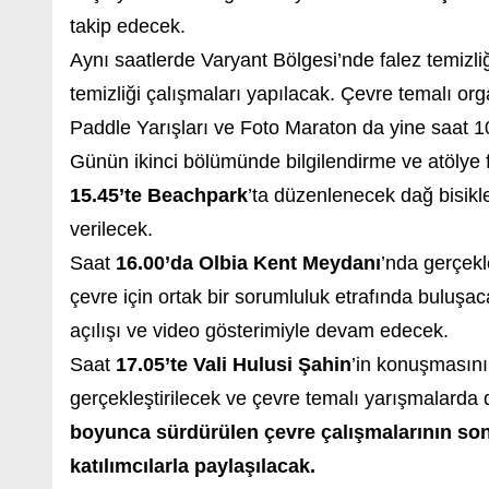
takip edecek.
Aynı saatlerde Varyant Bölgesi’nde falez temizli
temizliği çalışmaları yapılacak. Çevre temalı o
Paddle Yarışları ve Foto Maraton da yine saat 1
Günün ikinci bölümünde bilgilendirme ve atölye f
15.45’te Beachpark
’ta düzenlenecek dağ bisiklet
verilecek.
Saat
16.00’da Olbia Kent Meydanı
’nda gerçekl
çevre için ortak bir sorumluluk etrafında buluş
açılışı ve video gösterimiyle devam edecek.
Saat
17.05’te Vali Hulusi Şahin
’in konuşmasının
gerçekleştirilecek ve çevre temalı yarışmalarda 
boyunca sürdürülen çevre çalışmalarının sonuç
katılımcılarla paylaşılacak.