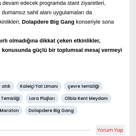
a devam edecek programda stant ziyaretleri,
e dumansız sahil alanı uygulamaları da
kinlikleri,
Dolapdere Big Gang
konseriyle sona
rlı olmadığına dikkat çeken etkinlikler,
sı konusunda güçlü bir toplumsal mesaj vermeyi
r atık
Kaleiçi Yat Limanı
çevre temizliği
 Temizliği
Lara Plajları
Olbia Kent Meydanı
 Maraton
Dolapdere Big Gang
Yorum Yap