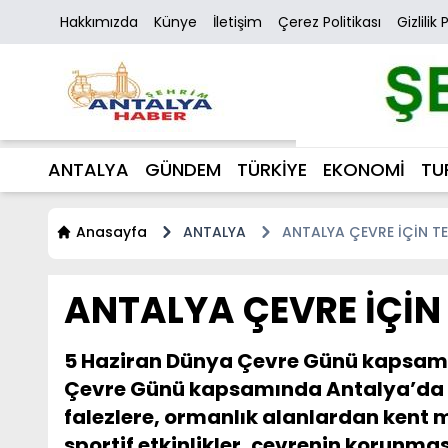
Hakkımızda
Künye
İletişim
Çerez Politikası
Gizlilik 
ANTALYA
GÜNDEM
TÜRKİYE
EKONOMİ
TU
Anasayfa
ANTALYA
ANTALYA ÇEVRE İÇİN T
ANTALYA ÇEVRE İÇİN
5 Haziran Dünya Çevre Günü kapsamınd
Çevre Günü kapsamında Antalya’da gü
falezlere, ormanlık alanlardan kent 
sportif etkinlikler, çevrenin korunmas