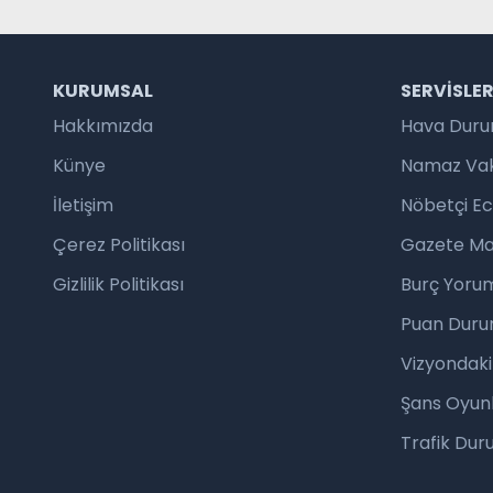
KURUMSAL
SERVISLE
Hakkımızda
Hava Dur
Künye
Namaz Vaki
İletişim
Nöbetçi E
Çerez Politikası
Gazete Ma
Gizlilik Politikası
Burç Yorum
Puan Duru
Vizyondaki
Şans Oyunl
Trafik Du