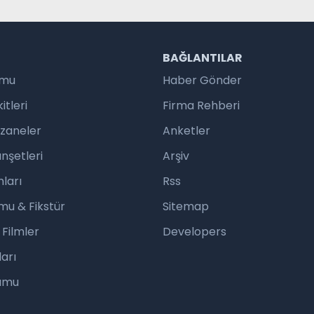
R
BAĞLANTILAR
umu
Haber Gönder
tleri
Firma Rehberi
czaneler
Anketler
nşetleri
Arşiv
ları
Rss
mu & Fikstür
Sitemap
 Filmler
Developers
arı
rumu