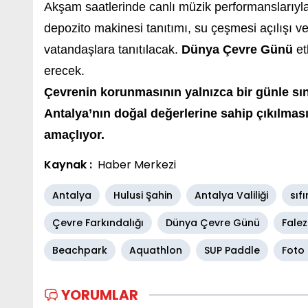
Akşam saatlerinde canlı müzik performanslarıyl
depozito makinesi tanıtımı, su çeşmesi açılışı v
vatandaşlara tanıtılacak.
Dünya Çevre Günü
et
erecek.
Çevrenin korunmasının yalnızca bir günle sını
Antalya’nın doğal değerlerine sahip çıkılma
amaçlıyor.
Kaynak :
Haber Merkezi
Antalya
Hulusi Şahin
Antalya Valiliği
sıfı
Çevre Farkındalığı
Dünya Çevre Günü
Falez
Beachpark
Aquathlon
SUP Paddle
Foto
YORUMLAR