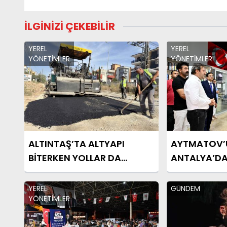
İLGİNİZİ ÇEKEBİLİR
YEREL
YEREL
YÖNETİMLER
YÖNETİMLER
ALTINTAŞ’TA ALTYAPI
AYTMATOV’U
BİTERKEN YOLLAR DA
ANTALYA’DA
YENİLENİYOR
YEREL
GÜNDEM
YÖNETİMLER