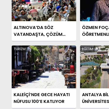
ALTINOVA’DA SÖZ
ÖZMEN FOÇ
VATANDAŞTA, ÇÖZÜM
ÖĞRETMENLE
SAHADA
DAMGA VUR
TURİZM
EĞİTİM
KALEİÇİ’NDE GECE HAYATI
ANTALYA BİL
NÜFUSU 100’E KATLIYOR
ÜNİVERSİTES
DÖNEM