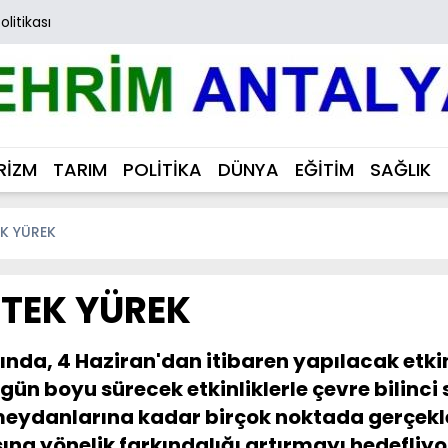
Politikası
RİZM
TARIM
POLİTİKA
DÜNYA
EĞİTİM
SAĞLIK
EK YÜREK
 TEK YÜREK
a, 4 Haziran'dan itibaren yapılacak etkinli
n boyu sürecek etkinliklerle çevre bilinci
meydanlarına kadar birçok noktada gerçekleş
ına yönelik farkındalığı artırmayı hedefliyo