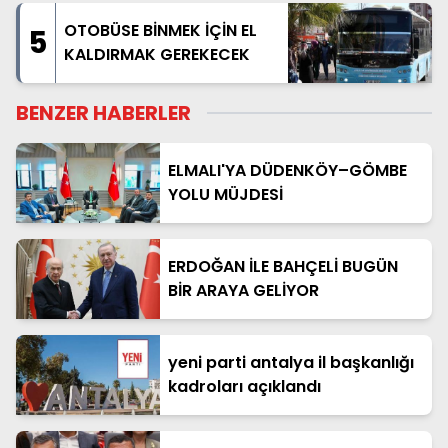
OTOBÜSE BİNMEK İÇİN EL
5
KALDIRMAK GEREKECEK
BENZER HABERLER
ELMALI'YA DÜDENKÖY–GÖMBE
YOLU MÜJDESİ
ERDOĞAN İLE BAHÇELİ BUGÜN
BİR ARAYA GELİYOR
yeni parti antalya il başkanlığı
kadroları açıklandı