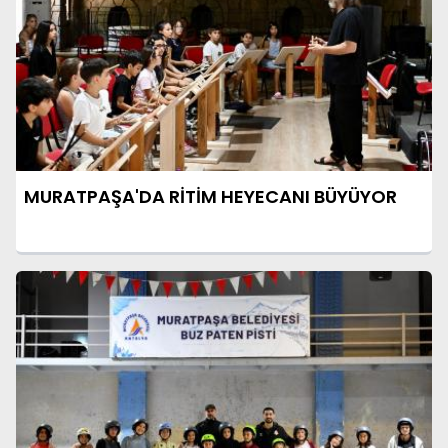
MURATPAŞA'DA RİTİM HEYECANI BÜYÜYOR