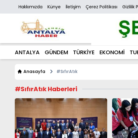
Hakkımızda
Künye
İletişim
Çerez Politikası
Gizlilik 
ANTALYA
GÜNDEM
TÜRKİYE
EKONOMİ
TU
Anasayfa
#SıfırAtık
#SıfırAtık Haberleri