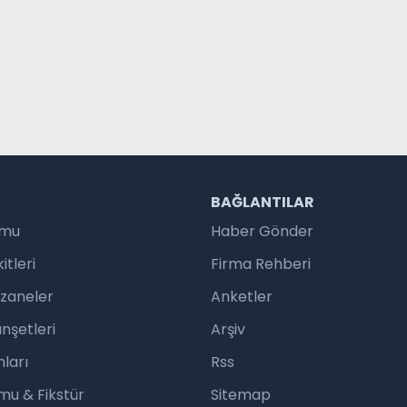
R
BAĞLANTILAR
umu
Haber Gönder
tleri
Firma Rehberi
czaneler
Anketler
nşetleri
Arşiv
ları
Rss
mu & Fikstür
Sitemap