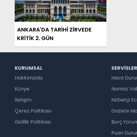
ANKARA'DA TARİHİ ZİRVEDE
KRİTİK 2. GÜN
KURUMSAL
SERVISLE
Hakkımızda
Hava Dur
Künye
Namaz Vaki
İletişim
Nöbetçi E
Çerez Politikası
Gazete Ma
Gizlilik Politikası
Burç Yorum
Puan Duru