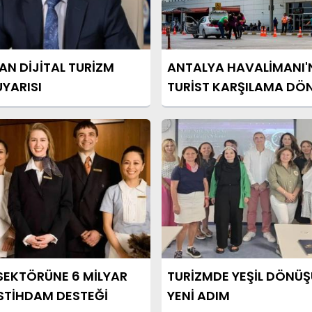
AN DİJİTAL TURİZM
ANTALYA HAVALİMANI
UYARISI
TURİST KARŞILAMA DÖ
DEĞİŞİYOR
SEKTÖRÜNE 6 MİLYAR
TURİZMDE YEŞİL DÖNÜŞ
 İSTİHDAM DESTEĞİ
YENİ ADIM