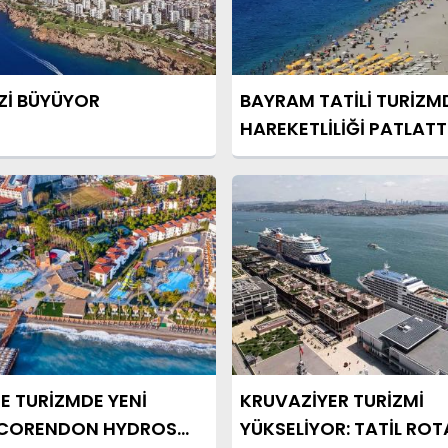
İZİ BÜYÜYOR
BAYRAM TATİLİ TURİZM
HAREKETLİLİĞİ PATLATT
E TURİZMDE YENİ
KRUVAZİYER TURİZMİ
CORENDON HYDROS
YÜKSELİYOR: TATİL ROT