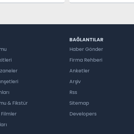
ILDI
DEĞİŞİYOR
R
BAĞLANTILAR
umu
Haber Gönder
tleri
Firma Rehberi
czaneler
Anketler
nşetleri
Arşiv
ları
Rss
mu & Fikstür
Sitemap
 Filmler
Developers
arı