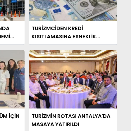
'NDA
TURİZMCİDEN KREDİ
NEMİ
KISITLAMASINA ESNEKLİK
ÇAĞRISI
ÜM İÇİN
TURİZMİN ROTASI ANTALYA'DA
MASAYA YATIRILDI