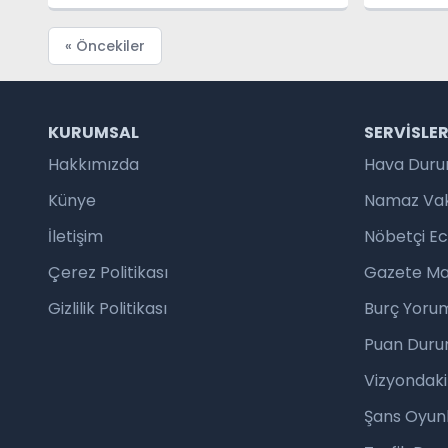
CLUB AÇ
« Öncekiler
KURUMSAL
SERVISLE
Hakkımızda
Hava Dur
Künye
Namaz Vaki
İletişim
Nöbetçi E
Çerez Politikası
Gazete Ma
Gizlilik Politikası
Burç Yorum
Puan Duru
Vizyondaki
Şans Oyunl