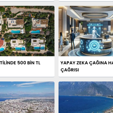
TİLİNDE 500 BİN TL
YAPAY ZEKA ÇAĞINA HA
ÇAĞRISI