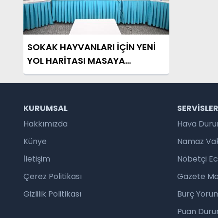
SOKAK HAYVANLARI İÇİN YENİ
YOL HARİTASI MASAYA
YATIRILDI
KURUMSAL
SERVISLE
Hakkımızda
Hava Dur
Künye
Namaz Vaki
İletişim
Nöbetçi E
Çerez Politikası
Gazete Ma
Gizlilik Politikası
Burç Yorum
Puan Duru