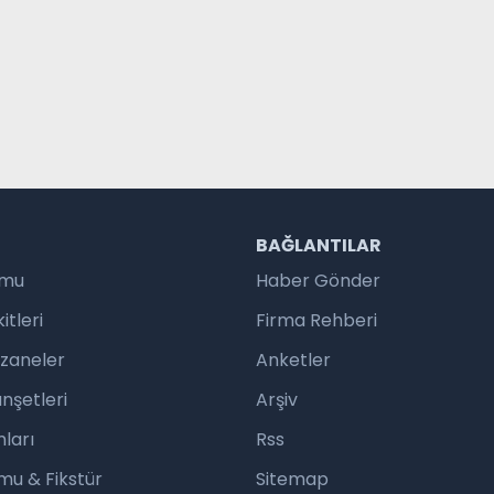
R
BAĞLANTILAR
umu
Haber Gönder
tleri
Firma Rehberi
czaneler
Anketler
nşetleri
Arşiv
ları
Rss
mu & Fikstür
Sitemap