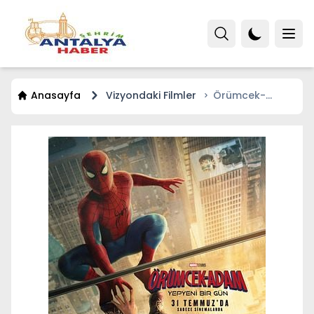
Anasayfa
Vizyondaki Filmler
Örümcek-
Adam: Yepyeni
Bir Gün