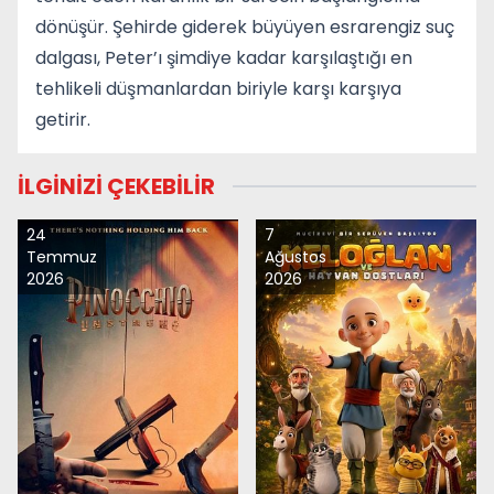
dönüşür. Şehirde giderek büyüyen esrarengiz suç
dalgası, Peter’ı şimdiye kadar karşılaştığı en
tehlikeli düşmanlardan biriyle karşı karşıya
getirir.
İLGİNİZİ ÇEKEBİLİR
24
7
Temmuz
Ağustos
2026
2026