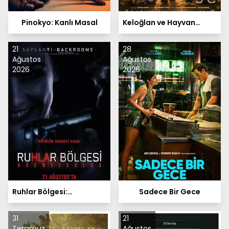
Pinokyo: Kanlı Masal
Keloğlan ve Hayvan
Dostları
21
28
Ağustos
Ağustos
2026
2026
Ruhlar Bölgesi:
Sadece Bir Gece
Aramızdalar
31
21
Temmuz
Ağustos