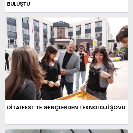
BULUŞTU
DİTALFEST’TE GENÇLERDEN TEKNOLOJİ ŞOVU