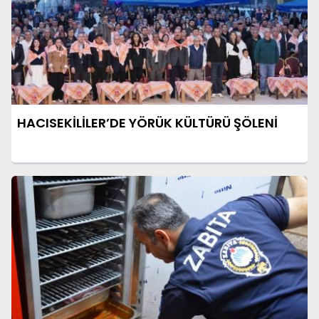
HACISEKİLİLER’DE YÖRÜK KÜLTÜRÜ ŞÖLENİ