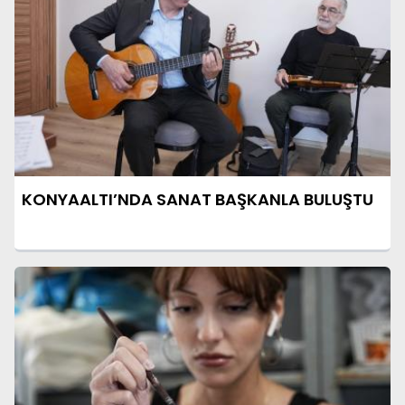
KONYAALTI’NDA SANAT BAŞKANLA BULUŞTU