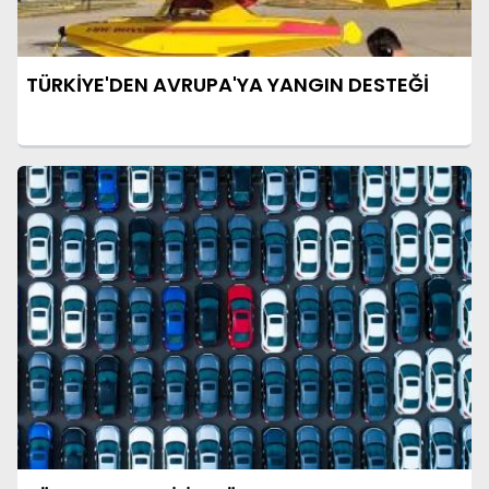
TÜRKİYE'DEN AVRUPA'YA YANGIN DESTEĞİ