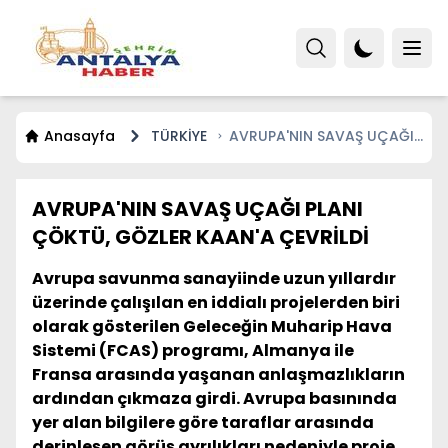
Anasayfa
TÜRKİYE
AVRUPA'NIN SAVAŞ UÇAĞI
PLANI ÇÖKTÜ, GÖZLER
KAAN'A ÇEVRİLDİ
AVRUPA'NIN SAVAŞ UÇAĞI PLANI
ÇÖKTÜ, GÖZLER KAAN'A ÇEVRİLDİ
Avrupa savunma sanayiinde uzun yıllardır
üzerinde çalışılan en iddialı projelerden biri
olarak gösterilen Geleceğin Muharip Hava
Sistemi (FCAS) programı, Almanya ile
Fransa arasında yaşanan anlaşmazlıkların
ardından çıkmaza girdi. Avrupa basınında
yer alan bilgilere göre taraflar arasında
derinleşen görüş ayrılıkları nedeniyle proje