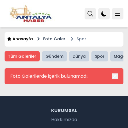
Anasayfa
Foto Galeri
Spor
Tüm Galeriler
Gündem
Dünya
Spor
Magaz
Foto Galerilerde içerik bulunamadı.
KURUMSAL
Hakkımızda