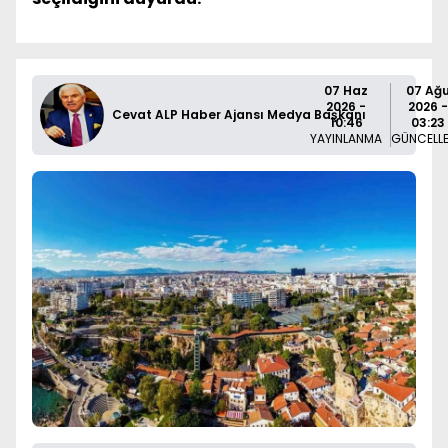
07 Haz
07 Ağ
2026 -
2026 -
Cevat ALP Haber Ajansı Medya Başkanı
10:46
03:23
YAYINLANMA
GÜNCELL