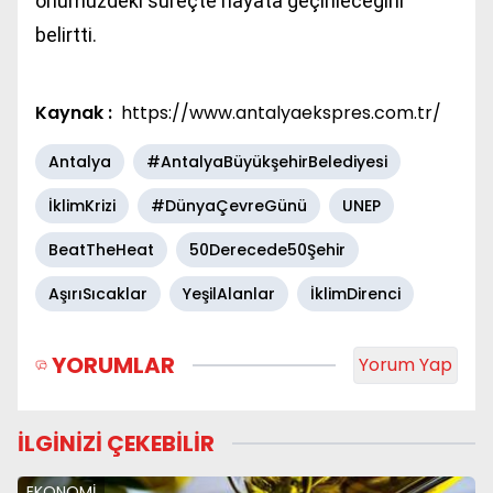
önümüzdeki süreçte hayata geçirileceğini
belirtti.
Kaynak :
https://www.antalyaekspres.com.tr/
Antalya
#AntalyaBüyükşehirBelediyesi
İklimKrizi
#DünyaÇevreGünü
UNEP
BeatTheHeat
50Derecede50Şehir
AşırıSıcaklar
YeşilAlanlar
İklimDirenci
YORUMLAR
Yorum Yap
İLGİNİZİ ÇEKEBİLİR
EKONOMİ