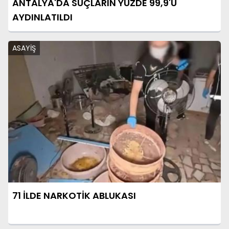
ANTALYA'DA SUÇLARIN YÜZDE 99,9'U
AYDINLATILDI
ASAYİŞ
71 İLDE NARKOTİK ABLUKASI