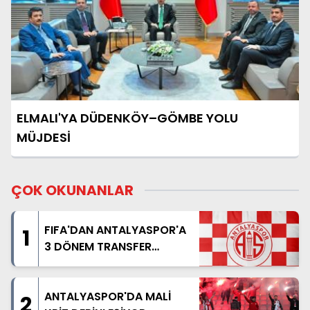
ELMALI'YA DÜDENKÖY–GÖMBE YOLU
MÜJDESİ
ÇOK OKUNANLAR
FIFA'DAN ANTALYASPOR'A
1
3 DÖNEM TRANSFER
YASAĞI
ANTALYASPOR'DA MALİ
2