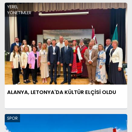
YEREL
YÖNETİMLER
ALANYA, LETONYA'DA KÜLTÜR ELÇİSİ OLDU
SPOR