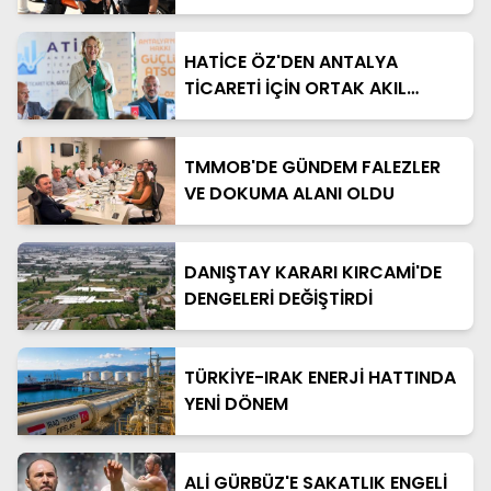
HATİCE ÖZ'DEN ANTALYA
TİCARETİ İÇİN ORTAK AKIL
MESAJI
TMMOB'DE GÜNDEM FALEZLER
VE DOKUMA ALANI OLDU
DANIŞTAY KARARI KIRCAMİ'DE
DENGELERİ DEĞİŞTİRDİ
TÜRKİYE-IRAK ENERJİ HATTINDA
YENİ DÖNEM
ALİ GÜRBÜZ'E SAKATLIK ENGELİ