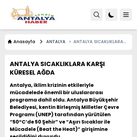
Anasayfa
ANTALYA
ANTALYA SICAKLIKLARA
KARŞI KÜRESEL AĞDA
ANTALYA SICAKLIKLARA KARŞI
KÜRESEL AĞDA
Antalya, iklim krizinin etkileriyle
mücadelede önemli bir uluslararası
programa dahil oldu. Antalya Büyükşehir
Belediyesi, kentin Birleşmiş Milletler Çevre
Programı (UNEP) tarafından yürütülen
“50°C’de 50 Şehir” ve “Aşırı Sıcaklar ile
Mücadele (Beat the Heat)” girişimine
seçildiğini duyurdu.