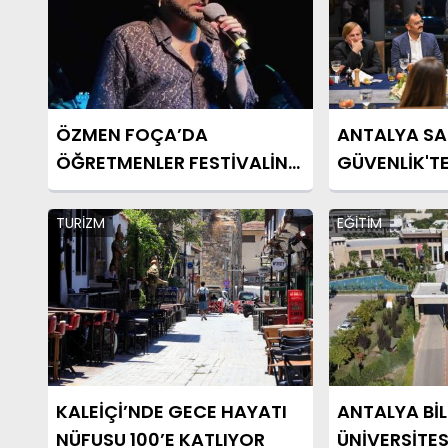
ÖZMEN FOÇA’DA
ANTALYA SA
ÖĞRETMENLER FESTİVALİNE
GÜVENLİK'T
DAMGA VURDU
DEĞİŞİMİ
TURİZM
EĞİTİM
KALEİÇİ’NDE GECE HAYATI
ANTALYA BİL
NÜFUSU 100’E KATLIYOR
ÜNİVERSİTES