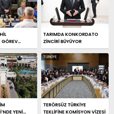
HİL
TARIMDA KONKORDATO
E GÖREV
ZİNCİRİ BÜYÜYOR
TÜRKİYE
İM
TERÖRSÜZ TÜRKİYE
İ’NDE YENİ
TEKLİFİNE KOMİSYON VİZESİ