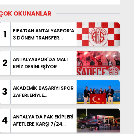
ÇOK OKUNANLAR
FIFA'DAN ANTALYASPOR'A
1
3 DÖNEM TRANSFER
YASAĞI
ANTALYASPOR'DA MALİ
2
KRİZ DERİNLEŞİYOR
AKADEMİK BAŞARIYI SPOR
3
ZAFERLERİYLE
TAÇLANDIRDILAR
ANTALYA'DA PAK EKİPLERİ
4
AFETLERE KARŞI 7/24
HAZIR