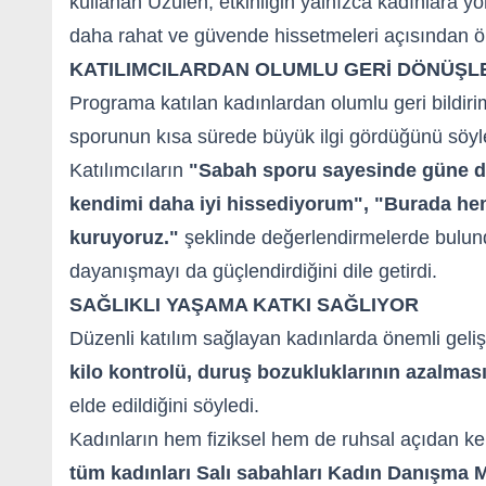
kullanan Üzülen, etkinliğin yalnızca kadınlara yö
daha rahat ve güvende hissetmeleri açısından ö
KATILIMCILARDAN OLUMLU GERİ DÖNÜŞL
Programa katılan kadınlardan olumlu geri bildir
sporunun kısa sürede büyük ilgi gördüğünü söyl
Katılımcıların
"Sabah sporu sayesinde güne da
kendimi daha iyi hissediyorum", "Burada hem
kuruyoruz."
şeklinde değerlendirmelerde bulund
dayanışmayı da güçlendirdiğini dile getirdi.
SAĞLIKLI YAŞAMA KATKI SAĞLIYOR
Düzenli katılım sağlayan kadınlarda önemli gelişm
kilo kontrolü, duruş bozukluklarının azalması
elde edildiğini söyledi.
Kadınların hem fiziksel hem de ruhsal açıdan kend
tüm kadınları Salı sabahları Kadın Danışma 