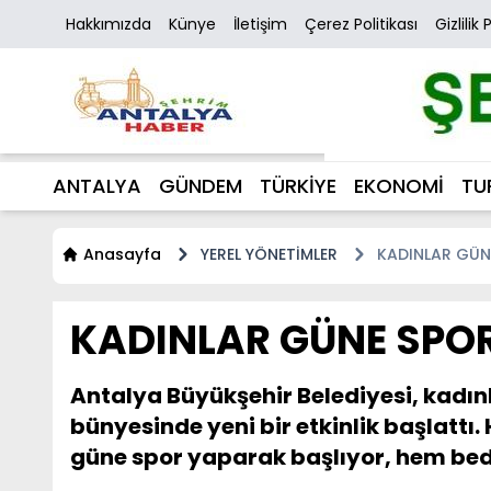
Hakkımızda
Künye
İletişim
Çerez Politikası
Gizlilik 
ANTALYA
GÜNDEM
TÜRKİYE
EKONOMİ
TU
Anasayfa
YEREL YÖNETİMLER
KADINLAR GÜN
KADINLAR GÜNE SPO
Antalya Büyükşehir Belediyesi, kadın
bünyesinde yeni bir etkinlik başlatt
güne spor yaparak başlıyor, hem beden