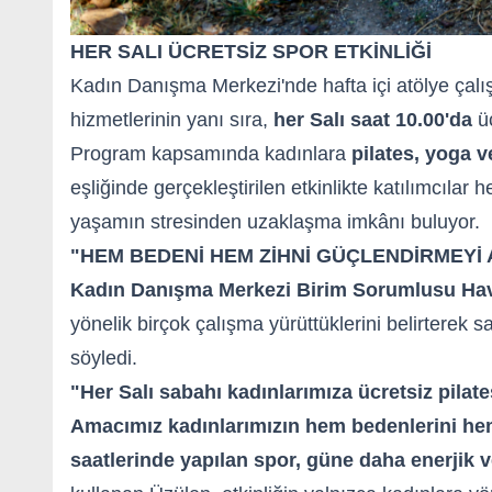
HER SALI ÜCRETSİZ SPOR ETKİNLİĞİ
Kadın Danışma Merkezi'nde hafta içi atölye çalış
hizmetlerinin yanı sıra,
her Salı saat 10.00'da
üc
Program kapsamında kadınlara
pilates, yoga v
eşliğinde gerçekleştirilen etkinlikte katılımcılar
yaşamın stresinden uzaklaşma imkânı buluyor.
"HEM BEDENİ HEM ZİHNİ GÜÇLENDİRMEYİ
Kadın Danışma Merkezi Birim Sorumlusu Ha
yönelik birçok çalışma yürüttüklerini belirterek
söyledi.
"Her Salı sabahı kadınlarımıza ücretsiz pilat
Amacımız kadınlarımızın hem bedenlerini hem
saatlerinde yapılan spor, güne daha enerjik ve