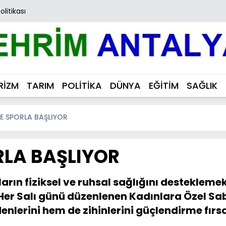
Politikası
RİZM
TARIM
POLİTİKA
DÜNYA
EĞİTİM
SAĞLIK
E SPORLA BAŞLIYOR
RLA BAŞLIYOR
ların fiziksel ve ruhsal sağlığını destekle
ı. Her Salı günü düzenlenen Kadınlara Özel 
lerini hem de zihinlerini güçlendirme fırsa