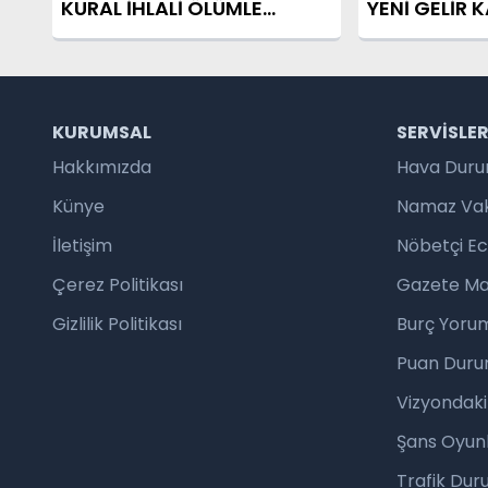
KURAL İHLALİ ÖLÜMLE
YENİ GELİR K
SONUÇLANDI
KURUMSAL
SERVISLE
Hakkımızda
Hava Dur
Künye
Namaz Vaki
İletişim
Nöbetçi E
Çerez Politikası
Gazete Ma
Gizlilik Politikası
Burç Yorum
Puan Duru
Vizyondaki
Şans Oyunl
Trafik Du