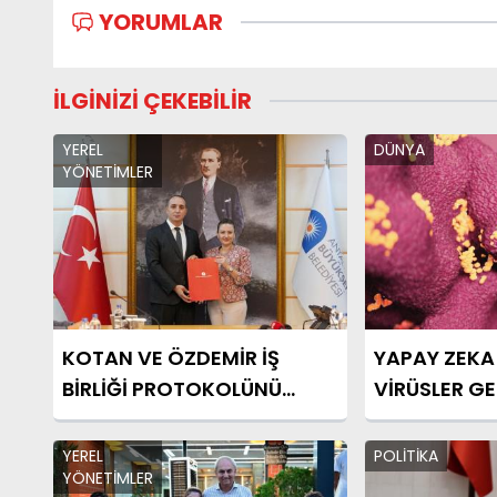
YORUMLAR
İLGİNİZİ ÇEKEBİLİR
YEREL
DÜNYA
YÖNETİMLER
KOTAN VE ÖZDEMİR İŞ
YAPAY ZEKA 
BİRLİĞİ PROTOKOLÜNÜ
VİRÜSLER GEL
İMZALADI
YEREL
POLİTİKA
YÖNETİMLER