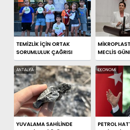
TEMİZLİK İÇİN ORTAK
MİKROPLASTİ
SORUMLULUK ÇAĞRISI
MECLİS GÜN
ANTALYA
EKONOMİ
YUVALAMA SAHİLİNDE
PETROL HATT