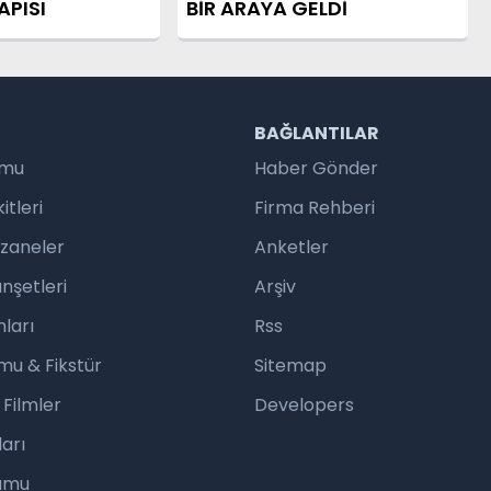
APISI
BİR ARAYA GELDİ
R
BAĞLANTILAR
umu
Haber Gönder
tleri
Firma Rehberi
czaneler
Anketler
nşetleri
Arşiv
ları
Rss
mu & Fikstür
Sitemap
 Filmler
Developers
arı
rumu