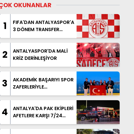
ÇOK OKUNANLAR
FIFA'DAN ANTALYASPOR'A
1
3 DÖNEM TRANSFER
YASAĞI
ANTALYASPOR'DA MALİ
2
KRİZ DERİNLEŞİYOR
AKADEMİK BAŞARIYI SPOR
3
ZAFERLERİYLE
TAÇLANDIRDILAR
ANTALYA'DA PAK EKİPLERİ
4
AFETLERE KARŞI 7/24
HAZIR