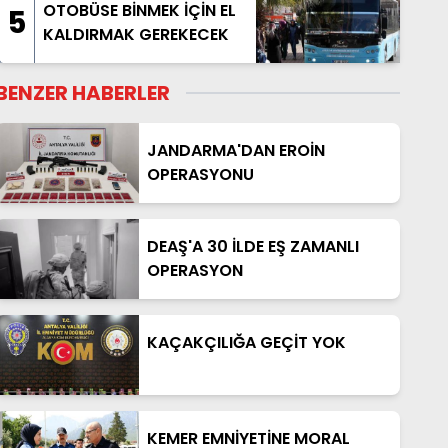
OTOBÜSE BİNMEK İÇİN EL
5
KALDIRMAK GEREKECEK
BENZER HABERLER
JANDARMA'DAN EROİN
OPERASYONU
DEAŞ'A 30 İLDE EŞ ZAMANLI
OPERASYON
KAÇAKÇILIĞA GEÇİT YOK
KEMER EMNİYETİNE MORAL