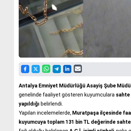
Antalya Emniyet Müdürlüğü Asayiş Şube Müdü
genelinde faaliyet gösteren kuyumculara
sahte 
yapıldığı
belirlendi.
Yapılan incelemelerde,
Muratpaşa ilçesinde faal
kuyumcuya toplam 131 bin TL değerinde sahte
faili olduğu belirlenen
A.C.İ. isimli şüpheli
, polis