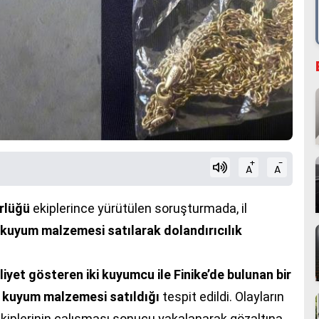
+
-
A
A
rlüğü
ekiplerince yürütülen soruşturmada, il
kuyum malzemesi satılarak dolandırıcılık
iyet gösteren iki kuyumcu ile Finike’de bulunan bir
 kuyum malzemesi satıldığı
tespit edildi. Olayların
 ekiplerinin çalışması sonucu yakalanarak gözaltına