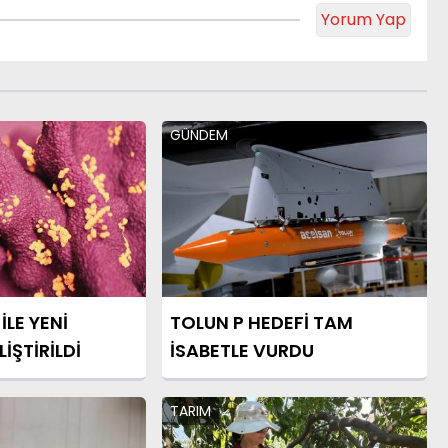
Yorum Yap
GÜNDEM
İLE YENİ
TOLUN P HEDEFİ TAM
İŞTİRİLDİ
İSABETLE VURDU
TARIM