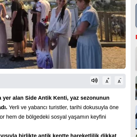
+
-
A
A
a yer alan Side Antik Kenti, yaz sezonunun
dı.
Yerli ve yabancı turistler, tarihi dokusuyla öne
iyor hem de bölgedeki sosyal yaşamın keyfini
ısıyla birlikte antik kentte hareketlilik dikkat