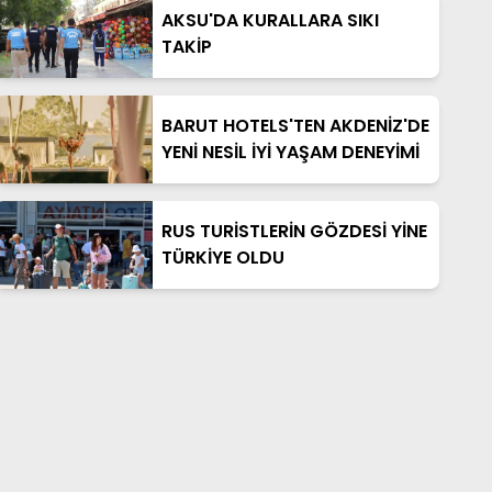
AKSU'DA KURALLARA SIKI
TAKİP
BARUT HOTELS'TEN AKDENİZ'DE
YENİ NESİL İYİ YAŞAM DENEYİMİ
RUS TURİSTLERİN GÖZDESİ YİNE
TÜRKİYE OLDU