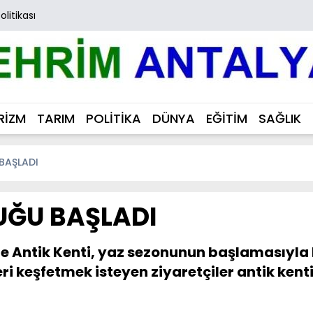
Politikası
RİZM
TARIM
POLİTİKA
DÜNYA
EĞİTİM
SAĞLIK
BAŞLADI
UĞU BAŞLADI
 Antik Kenti, yaz sezonunun başlamasıyla bir
eri keşfetmek isteyen ziyaretçiler antik kent