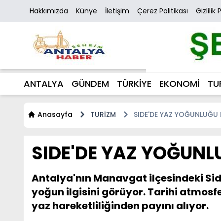
Hakkımızda
Künye
İletişim
Çerez Politikası
Gizlilik 
ANTALYA
GÜNDEM
TÜRKİYE
EKONOMİ
TU
Anasayfa
TURİZM
SIDE'DE YAZ YOĞUNLUĞU 
SIDE'DE YAZ YOĞUNL
Antalya'nın Manavgat ilçesindeki Side
yoğun ilgisini görüyor. Tarihi atmosf
yaz hareketliliğinden payını alıyor.