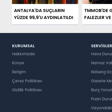
ANTALYA'DA SUÇLARIN
TMMOB'DE 
YÜZDE 99,9'U AYDINLATILDI
FALEZLER V
ALANI OLDU
KURUMSAL
SERVISLE
Hakkımızda
Hava Dur
Künye
Namaz Vaki
İletişim
Nöbetçi E
Çerez Politikası
Gazete Ma
Gizlilik Politikası
Burç Yorum
Puan Duru
Vizyondaki