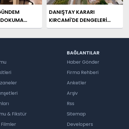
GÜNDEM
DANIŞTAY KARARI
E DOKUMA
KIRCAMİ'DE DENGELERİ
DEĞİŞTİRDİ
R
BAĞLANTILAR
umu
Haber Gönder
tleri
Firma Rehberi
czaneler
Anketler
nşetleri
Arşiv
ları
Rss
mu & Fikstür
Sitemap
 Filmler
Developers