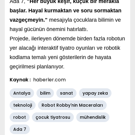
Ada 7,
"Her büyük keşif, küçük bir merakla
başlar. Hayal kurmaktan ve soru sormaktan
vazgeçmeyin."
mesajıyla çocuklara bilimin ve
hayal gücünün önemini hatırlattı.
Projede, ilerleyen dönemde birden fazla robotun
yer alacağı interaktif tiyatro oyunları ve robotik
kodlama temalı yeni gösterilerin de hayata
geçirilmesi planlanıyor.
Kaynak :
haberler.com
Antalya
bilim
sanat
yapay zeka
teknoloji
Robot Robby'nin Maceraları
robot
çocuk tiyatrosu
mühendislik
Ada 7