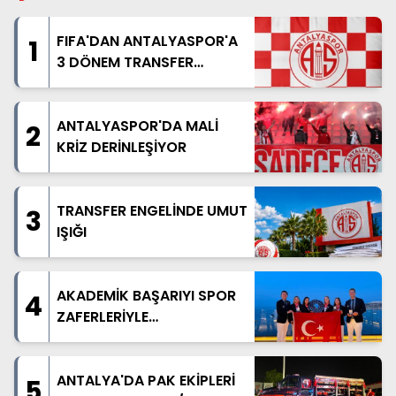
FIFA'DAN ANTALYASPOR'A
1
3 DÖNEM TRANSFER
YASAĞI
ANTALYASPOR'DA MALİ
2
KRİZ DERİNLEŞİYOR
TRANSFER ENGELİNDE UMUT
3
IŞIĞI
AKADEMİK BAŞARIYI SPOR
4
ZAFERLERİYLE
TAÇLANDIRDILAR
ANTALYA'DA PAK EKİPLERİ
5