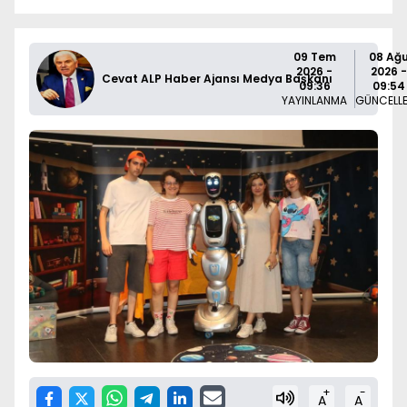
09 Tem
08 Ağ
2026 -
2026 -
Cevat ALP Haber Ajansı Medya Başkanı
09:36
09:54
YAYINLANMA
GÜNCELL
+
-
A
A