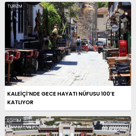
TURİZM
KALEİÇİ’NDE GECE HAYATI NÜFUSU 100’E
KATLIYOR
EĞİTİM