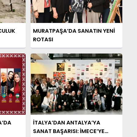
CULUK
MURATPAŞA’DA SANATIN YENİ
ROTASI
A’DA
İTALYA’DAN ANTALYA’YA
SANAT BAŞARISI: İMECE’YE