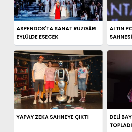
ASPENDOS'TA SANAT RÜZGÂRI
ALTIN P
EYLÜLDE ESECEK
SAHNESİ
SARAN'I
YAPAY ZEKA SAHNEYE ÇIKTI
DELİ BA
TOPLADI