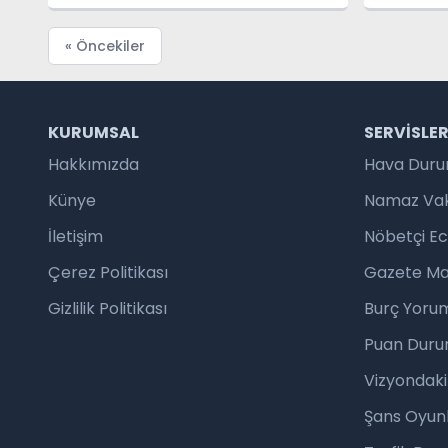
« Öncekiler
KURUMSAL
SERVISLE
Hakkımızda
Hava Dur
Künye
Namaz Vaki
İletişim
Nöbetçi E
Çerez Politikası
Gazete Ma
Gizlilik Politikası
Burç Yorum
Puan Duru
Vizyondaki
Şans Oyunl