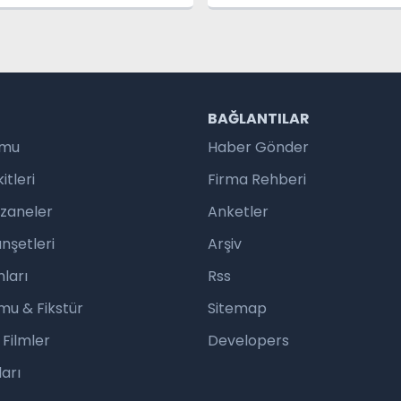
R
BAĞLANTILAR
umu
Haber Gönder
tleri
Firma Rehberi
czaneler
Anketler
nşetleri
Arşiv
ları
Rss
mu & Fikstür
Sitemap
 Filmler
Developers
arı