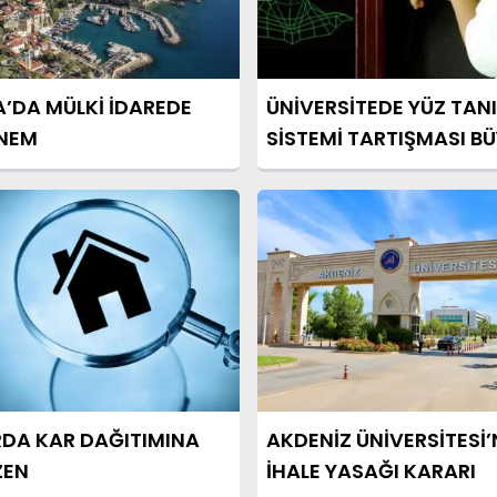
’DA MÜLKİ İDAREDE
ÜNİVERSİTEDE YÜZ TAN
ÖNEM
SİSTEMİ TARTIŞMASI B
DA KAR DAĞITIMINA
AKDENİZ ÜNİVERSİTESİ
ZEN
İHALE YASAĞI KARARI