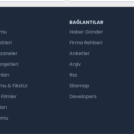
R
BAĞLANTILAR
umu
Haber Gönder
tleri
Firma Rehberi
czaneler
Anketler
nşetleri
Arşiv
ları
Rss
mu & Fikstür
Sitemap
 Filmler
Developers
arı
rumu