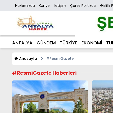
Hakkımızda
Künye
İletişim
Çerez Politikası
Gizlilik 
ANTALYA
GÜNDEM
TÜRKİYE
EKONOMİ
TU
Anasayfa
#ResmiGazete
#ResmiGazete Haberleri