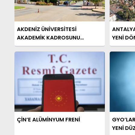
AKDENİZ ÜNİVERSİTESİ
ANTALYA
AKADEMİK KADROSUNU
YENİ D
GÜÇLENDİRİYOR
ÇİN’E ALÜMİNYUM FRENİ
GYO’LAR
YENİ DÜ