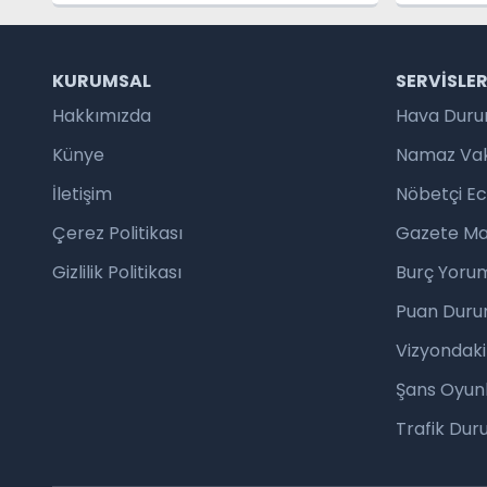
KURUMSAL
SERVISLE
Hakkımızda
Hava Dur
Künye
Namaz Vaki
İletişim
Nöbetçi E
Çerez Politikası
Gazete Ma
Gizlilik Politikası
Burç Yorum
Puan Duru
Vizyondaki
Şans Oyunl
Trafik Du