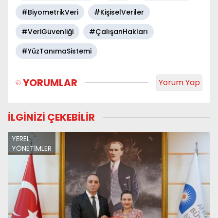
#BiyometrikVeri
#KişiselVeriler
#VeriGüvenliği
#ÇalışanHakları
#YüzTanımaSistemi
YORUMLAR
Yorum Yap
İLGİNİZİ ÇEKEBİLİR
YEREL
YÖNETİMLER