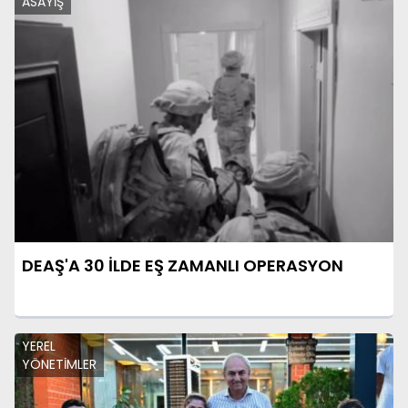
ASAYİŞ
DEAŞ'A 30 İLDE EŞ ZAMANLI OPERASYON
YEREL
YÖNETİMLER