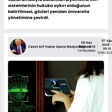
sistemlerinin hukuka aykırı olduğunun
belirtilmesi, gözleri yeniden üniversite
yönetimine çevirdi.
07 Ağ
03 Haz
2026 -
Cevat ALP Haber Ajansı Medya Başkanı
2026 - 11:19
05:31
YAYINLANMA
GÜNCELL