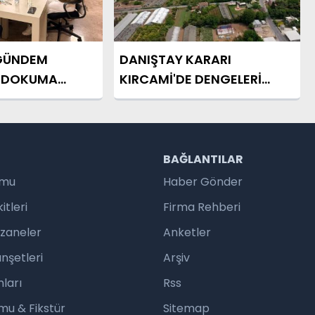
GÜNDEM
DANIŞTAY KARARI
E DOKUMA
KIRCAMİ'DE DENGELERİ
DEĞİŞTİRDİ
R
BAĞLANTILAR
umu
Haber Gönder
tleri
Firma Rehberi
czaneler
Anketler
nşetleri
Arşiv
ları
Rss
mu & Fikstür
Sitemap