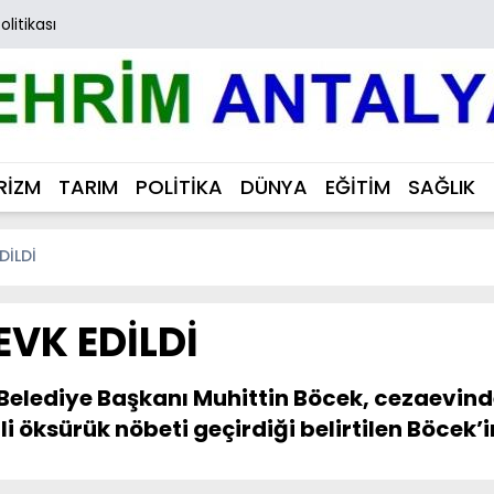
Politikası
RİZM
TARIM
POLİTİKA
DÜNYA
EĞİTİM
SAĞLIK
DİLDİ
VK EDİLDİ
Belediye Başkanı Muhittin Böcek, cezaevind
i öksürük nöbeti geçirdiği belirtilen Böcek’in