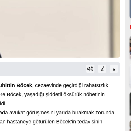
+
-
A
A
hittin Böcek
, cezaevinde geçirdiği rahatsızlık
göre Böcek, yaşadığı şiddetli öksürük nöbetinin
di.
ırada avukat görüşmesini yarıda bırakmak zorunda
ndan hastaneye götürülen Böcek’in tedavisinin