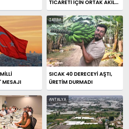
TİCARETİ İÇİN ORTAK AKIL
MESAJI
TARIM
MİLLİ
SICAK 40 DERECEYİ AŞTI,
 MESAJI
ÜRETİM DURMADI
ANTALYA