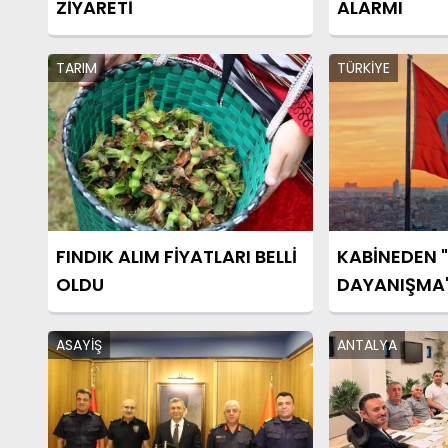
ZİYARETİ
ALARMI
TARIM
TÜRKİYE
FINDIK ALIM FİYATLARI BELLİ
KABİNEDEN "
OLDU
DAYANIŞMA"
ASAYİŞ
ANTALYA