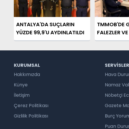
ANTALYA'DA SUÇLARIN
TMMOB'DE 
YÜZDE 99,9'U AYDINLATILDI
FALEZLER V
ALANI OLDU
KURUMSAL
SERVISLE
Hakkımızda
Hava Dur
Künye
Namaz Vaki
İletişim
Nöbetçi E
Çerez Politikası
Gazete Ma
Gizlilik Politikası
Burç Yorum
Puan Duru