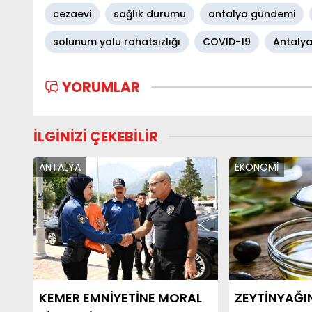
cezaevi
sağlık durumu
antalya gündemi
solunum yolu rahatsızlığı
COVID-19
Antalya
YORUMLAR
İLGİNİZİ ÇEKEBİLİR
ANTALYA
EKONOMİ
KEMER EMNİYETİNE MORAL
ZEYTİNYAĞI