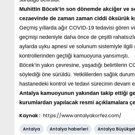
Muhittin Böcek’in son dönemde akciğer ve sol
cezaevinde de zaman zaman ciddi öksürük krizl
Geçmiş yıllarda ağır COVID-19 tedavisi gören v
geçmişi nedeniyle daha önce de çeşitli rahatsızlı
aylarda uyku apnesi ve solunum sistemiyle ilgili 
kontrollerinden geçtiği kamuoyuna yansımıştı.
Böcek’in yakın çevresine, yaşadığı belirtilerin C
söylediği öne sürüldü. Yetkililerden sağlık duru
hastanedeki kontrol ve tedavi sürecinin devam etti
Antalya kamuoyunun yakından takip ettiği gel
kurumlardan yapılacak resmi açıklamalara çev
Kaynak :
https://www.antalyakorfez.com/
Antalya
Antalya haberleri
Antalya Büyükşeh