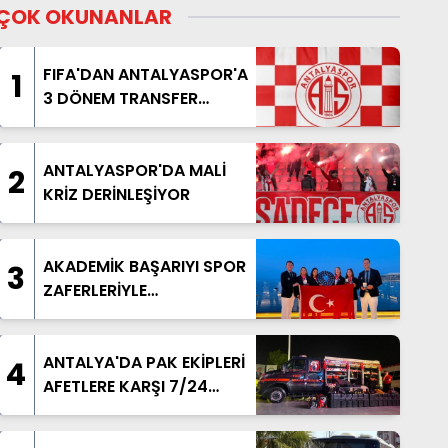
ÇOK OKUNANLAR
FIFA'DAN ANTALYASPOR'A
1
3 DÖNEM TRANSFER
YASAĞI
ANTALYASPOR'DA MALİ
2
KRİZ DERİNLEŞİYOR
AKADEMİK BAŞARIYI SPOR
3
ZAFERLERİYLE
TAÇLANDIRDILAR
ANTALYA'DA PAK EKİPLERİ
4
AFETLERE KARŞI 7/24
HAZIR